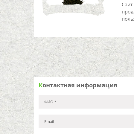
Сайт
прод
поль
К
онтактная информация
ФИО *
Email