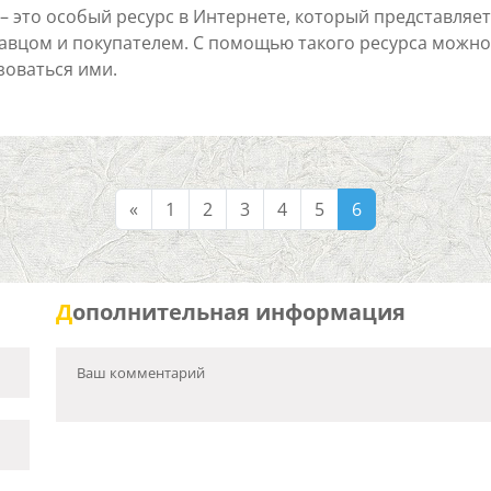
 – это особый ресурс в Интернете, который представляе
авцом и покупателем. С помощью такого ресурса можно в
зоваться ими.
«
1
2
3
4
5
6
Д
ополнительная информация
Ваш комментарий