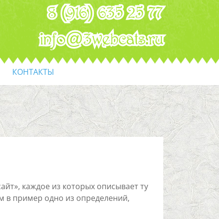
8 (916) 635 25 77
info@3webcats.ru
КОНТАКТЫ
йт», каждое из которых описывает ту
ем в пример одно из определений,