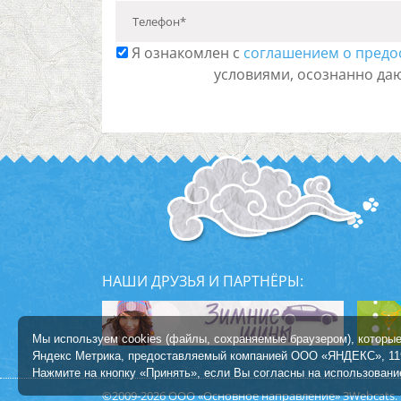
Телефон*
Я ознакомлен с
соглашением о предо
условиями, осознанно да
НАШИ ДРУЗЬЯ И ПАРТНЁРЫ:
Мы используем cookies (файлы, сохраняемые браузером), которые
Яндекс Метрика, предоставляемый компанией ООО «ЯНДЕКС», 1190
Нажмите на кнопку «Принять», если Вы согласны на использование
©2009-2026 ООО «Основное направление»
3Webcats.