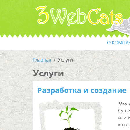
О КОМПА
Главная
Услуги
Услуги
Разработка и создание
Что 
Суще
или 
кото