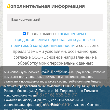
Д
ополнительная информация
Ваш комментарий
Я ознакомлен с
соглашением о
предоставлении персональных данных и
политикой конфиденциальности
и согласен с
предлагаемыми условиями, осознанно даю
согласие ООО «Основное направление» на
обработку моих персональных данных
Отправить
Мы используем cookies (файлы, сохраняемые браузером), которые
помогают сайту работать стабильнее и позволяютсобирать
статистику посещаемости, а также сервис веб-аналитики Яндекс
Метрика, предоставляемый компанией ООО «ЯНДЕКС», 119021,
Россия, Москва, ул. Л. Толстого, 16. Подробнее — в
Политике
8 (916) 635 25 77
конфиденциальности.
Нажмите на кнопку «Принять», если Вы согласны на
WHATSAPP
использование файлов cookie. Если нет, то отключите Cookies в
настройках браузера