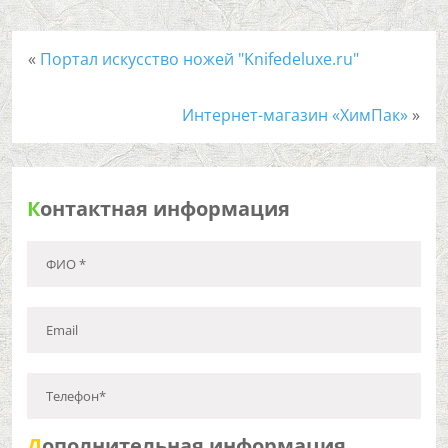
«
Портал искусcтво ножей "Knifedeluxe.ru"
Интернет-магазин «ХимПак»
»
К
онтактная информация
ФИО *
Email
Телефон*
Д
ополнительная информация