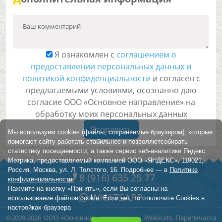
Ваш комментарий
Я ознакомлен с
соглашением о
предоставлении персональных данных и
политикой конфиденциальности
и согласен с
предлагаемыми условиями, осознанно даю
согласие ООО «Основное направление» на
обработку моих персональных данных
Отправить
Мы используем cookies (файлы, сохраняемые браузером), которые
помогают сайту работать стабильнее и позволяютсобирать
статистику посещаемости, а также сервис веб-аналитики Яндекс
Метрика, предоставляемый компанией ООО «ЯНДЕКС», 119021,
Россия, Москва, ул. Л. Толстого, 16. Подробнее — в
Политике
8 (916) 635 25 77
конфиденциальности.
Нажмите на кнопку «Принять», если Вы согласны на
WHATSAPP
использование файлов cookie. Если нет, то отключите Cookies в
настройках браузера
©2009-2026 ООО «Основное направление»
3Webcats. Перепечатка